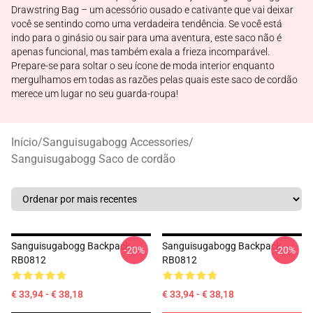
Drawstring Bag – um acessório ousado e cativante que vai deixar
você se sentindo como uma verdadeira tendência. Se você está
indo para o ginásio ou sair para uma aventura, este saco não é
apenas funcional, mas também exala a frieza incomparável.
Prepare-se para soltar o seu ícone de moda interior enquanto
mergulhamos em todas as razões pelas quais este saco de cordão
merece um lugar no seu guarda-roupa!
Início
/
Sanguisugabogg Accessories
/
Sanguisugabogg Saco de cordão
Sanguisugabogg Backpack
Sanguisugabogg Backpack
-20%
-20%
RB0812
RB0812
€ 33,94 - € 38,18
€ 33,94 - € 38,18