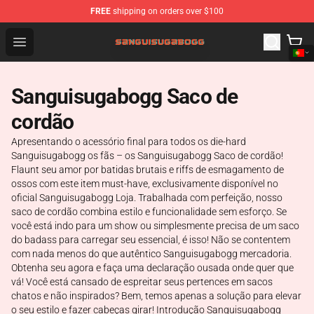
FREE
shipping on orders over $100
Sanguisugabogg Store - Official Sanguisugabogg Merch
Open menu
Sanguisugabogg Saco de
cordão
Apresentando o acessório final para todos os die-hard
Sanguisugabogg os fãs – os Sanguisugabogg Saco de cordão!
Flaunt seu amor por batidas brutais e riffs de esmagamento de
ossos com este item must-have, exclusivamente disponível no
oficial Sanguisugabogg Loja. Trabalhada com perfeição, nosso
saco de cordão combina estilo e funcionalidade sem esforço. Se
você está indo para um show ou simplesmente precisa de um saco
do badass para carregar seu essencial, é isso! Não se contentem
com nada menos do que autêntico Sanguisugabogg mercadoria.
Obtenha seu agora e faça uma declaração ousada onde quer que
vá! Você está cansado de espreitar seus pertences em sacos
chatos e não inspirados? Bem, temos apenas a solução para elevar
o seu estilo e fazer cabeças girar! Introdução Sanguisugabogg