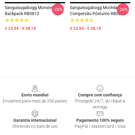
Sanguisugabogg Monsters
Sanguisugabogg Mochila De
-20%
-20%
Backpack RB0812
Compersão Póstumo RB0812
€ 33,94 - € 38,18
€ 33,94 - € 38,18
Footer
Envio mundial
Compre com confiança
Enviamos para mais de 200 países
Protegido 24/7, do clique à
entrega
Garantia internacional
Pagamento 100% seguro
Oferecido no país de uso
PayPal / MasterCard / Visa