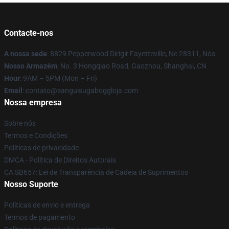
Contacte-nos
A nossa sede
: 8829 Pepperwood Dirigir Fayetteville, Nc 28311, Nós
Nosso Armazém
: No. 3 Hongqiao Road, Gaozhou, Shanghai, CN
Hour
: 9AM – 5PM (Mon – Fri)
Email
: contato@sanguisugaboggloja.com
Nossa empresa
Sobre nós
Termos e Condições
Políticas de privacidade
DMCA - Política de Direitos Autorais
CA SB657: Lei de Transparência de Cadeia de Suprimentos
Nosso Suporte
Políticas de envio e entrega
Termos de pagamento