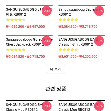
SANGUISUGABOGG 밴 던지기
Sanguisugabogg Backpack
-20%
-20%
담요 RB0812
RB0812
₩4,685,200 - ₩8,957,000
₩5,084,820 - ₩5,718,700
Sanguisugabogg Gored In The
SANGUISUGABOGG BAND
-20%
-20%
Chest Backpack RB0812
Classic T-Shirt RB0812
₩5,084,820 - ₩5,718,700
₩3,651,700 - ₩4,202,900
더 보기
관련 상품
SANGUISUGABOGG BAND
SANGUISUGABOGG BAND
-20%
-20%
Classic Mug RB0812
Classic Mug RB0812