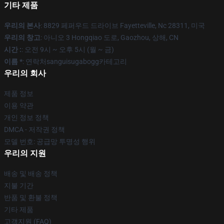
기타 제품
우리의 본사
: 8829 페퍼우드 드라이브 Fayetteville, Nc 28311, 미국
우리의 창고
: 아니오 3 Hongqiao 도로, Gaozhou, 상해, CN
시간 :
: 오전 9시 ~ 오후 5시 (월 ~ 금)
이름 *
: 연락처sanguisugabogg카테고리
우리의 회사
제품 정보
이용 약관
개인 정보 정책
DMCA - 저작권 정책
모델 번호: 공급망 투명성 행위
우리의 지원
배송 및 배송 정책
지불 기간
반품 및 환불 정책
기타 제품
고객지원 (FAQ)