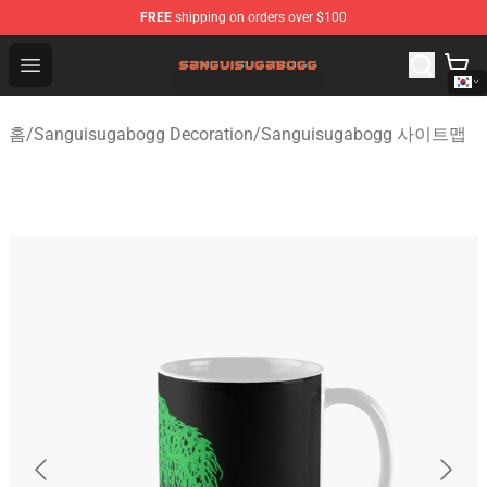
FREE
shipping on orders over $100
Sanguisugabogg Store - Official Sanguisugabogg Merch
Open menu
홈
/
Sanguisugabogg Decoration
/
Sanguisugabogg 사이트맵