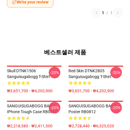
Write your review
1
/
1
베스트셀러 제품
Skull DTNK1506
Red Skin DTNK2805
-20%
-20%
Sanguisugabogg T-Shirt
Sanguisugabogg T-Shirt
₩3,651,700 - ₩4,202,900
₩3,651,700 - ₩4,202,900
SANGUISUGABOGG BAND
SANGUISUGABOGG BAND
-20%
-20%
IPhone Tough Case RB0812
Poster RB0812
₩2,218,580 - ₩2,411,500
₩2,728,440 - ₩6,325,020