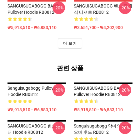
SANGUISUGABOGG BAND
SANGUISUGABOGG 밴드 클래
-20%
-20%
Pullover Hoodie RB0812
식 티셔츠 RB0812
₩5,918,510 - ₩6,883,110
₩3,651,700 - ₩4,202,900
더 보기
관련 상품
Sanguisugabogg Pullover
SANGUISUGABOGG BAND
-20%
-20%
Hoodie RB0812
Pullover Hoodie RB0812
₩5,918,510 - ₩6,883,110
₩5,918,510 - ₩6,883,110
SANGUISUGABOGG 밴드 스웨
Sanguisugabogg 악마의 눈 풀
-20%
-20%
터 Hoodie RB0812
오버 후드 RB0812