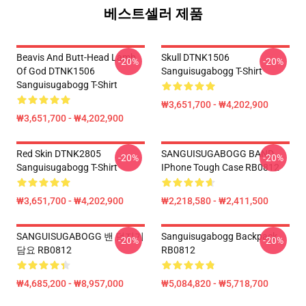
베스트셀러 제품
Beavis And Butt-Head Lamb
Skull DTNK1506
-20%
-20%
Of God DTNK1506
Sanguisugabogg T-Shirt
Sanguisugabogg T-Shirt
₩3,651,700 - ₩4,202,900
₩3,651,700 - ₩4,202,900
Red Skin DTNK2805
SANGUISUGABOGG BAND
-20%
-20%
Sanguisugabogg T-Shirt
IPhone Tough Case RB0812
₩3,651,700 - ₩4,202,900
₩2,218,580 - ₩2,411,500
SANGUISUGABOGG 밴 던지기
Sanguisugabogg Backpack
-20%
-20%
담요 RB0812
RB0812
₩4,685,200 - ₩8,957,000
₩5,084,820 - ₩5,718,700