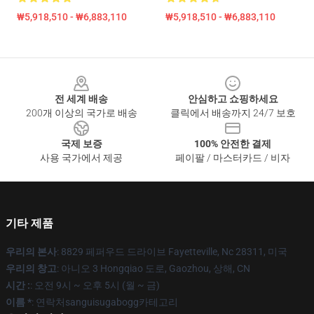
₩5,918,510 - ₩6,883,110
₩5,918,510 - ₩6,883,110
Footer
전 세계 배송
안심하고 쇼핑하세요
200개 이상의 국가로 배송
클릭에서 배송까지 24/7 보호
국제 보증
100% 안전한 결제
사용 국가에서 제공
페이팔 / 마스터카드 / 비자
기타 제품
우리의 본사
: 8829 페퍼우드 드라이브 Fayetteville, Nc 28311, 미국
우리의 창고
: 아니오 3 Hongqiao 도로, Gaozhou, 상해, CN
시간 :
: 오전 9시 ~ 오후 5시 (월 ~ 금)
이름 *
: 연락처sanguisugabogg카테고리