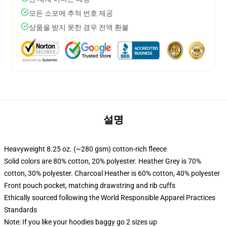
모든 소포에 추적 번호 제공
상품을 받지 못한 경우 전액 환불
설명
Heavyweight 8.25 oz. (~280 gsm) cotton-rich fleece
Solid colors are 80% cotton, 20% polyester. Heather Grey is 70%
cotton, 30% polyester. Charcoal Heather is 60% cotton, 40% polyester
Front pouch pocket, matching drawstring and rib cuffs
Ethically sourced following the World Responsible Apparel Practices
Standards
Note: If you like your hoodies baggy go 2 sizes up