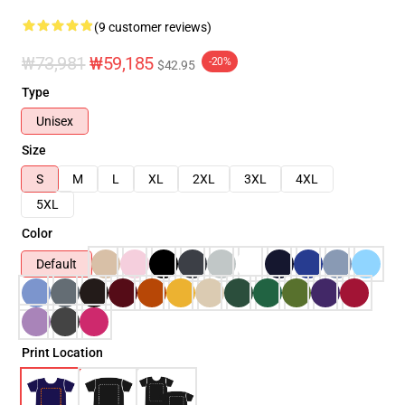
(9 customer reviews)
₩73,981
₩59,185
-20%
$42.95
Type
Unisex
Size
S
M
L
XL
2XL
3XL
4XL
5XL
Color
Default
Print Location