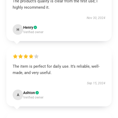
The product’s quality is clear from the first use; I
highly recommend it.
Nov 30, 2024
Henry
H
Verified owner
The item is perfect for daily use. It’s reliable, well-
made, and very useful.
Sep 15, 2024
Ashton
A
Verified owner