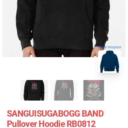
blank template
SANGUISUGABOGG BAND
Pullover Hoodie RB0812