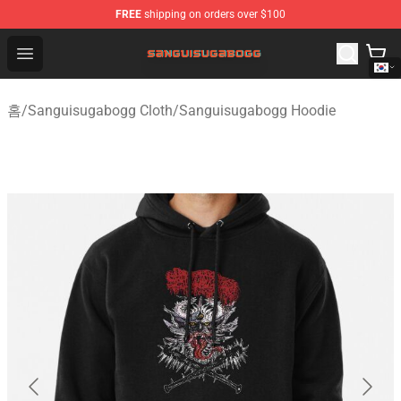
FREE
shipping on orders over $100
Sanguisugabogg Store - Official Sanguisugabogg Merch
Open menu
홈
/
Sanguisugabogg Cloth
/
Sanguisugabogg Hoodie