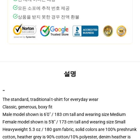
모든 소포에 추적 번호 제공
상품을 받지 못한 경우 전액 환불
설명
""
The standard, traditional t-shirt for everyday wear
Classic, generous, boxy fit
Male model shown is 6'0" / 183 cm tall and wearing size Medium
Female model shown is 5'8" / 173 cm tall and wearing size Small
Heavyweight 5.3 oz / 180 gsm fabric, solid colors are 100% preshrunk
cotton, heather grey is 90% cotton/10% polyester, denim heather is