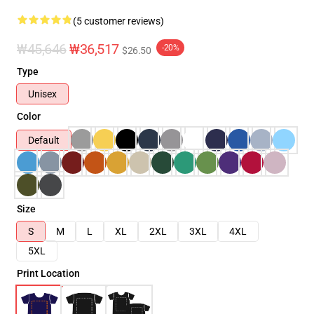
(5 customer reviews)
₩45,646
₩36,517
-20%
$26.50
Type
Unisex
Color
Default
Size
S
M
L
XL
2XL
3XL
4XL
5XL
Print Location