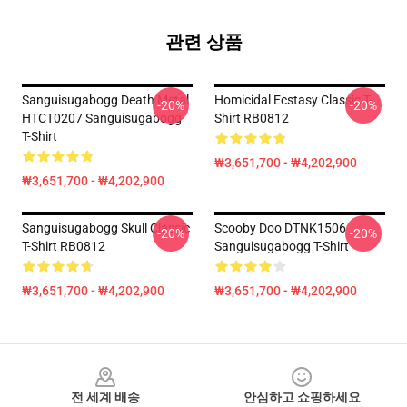
관련 상품
Sanguisugabogg Death Metal
Homicidal Ecstasy Classic T-
-20%
-20%
HTCT0207 Sanguisugabogg
Shirt RB0812
T-Shirt
₩3,651,700 - ₩4,202,900
₩3,651,700 - ₩4,202,900
Sanguisugabogg Skull Classic
Scooby Doo DTNK1506
-20%
-20%
T-Shirt RB0812
Sanguisugabogg T-Shirt
₩3,651,700 - ₩4,202,900
₩3,651,700 - ₩4,202,900
Footer
전 세계 배송
안심하고 쇼핑하세요