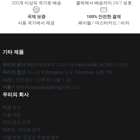
200개 이상의 국가로 배송
클릭에서 배송까지 24/7 보호
국제 보증
100% 안전한 결제
사용 국가에서 제공
페이팔 / 마스터카드 / 비자
기타 제품
우리의 본사
: 8829 페퍼우드 드라이브 Fayetteville, Nc 28311, 미국
우리의 창고
: 아니오 3 Hongqiao 도로, Gaozhou, 상해, CN
시간 :
: 오전 9시 ~ 오후 5시 (월 ~ 금)
이름 *
: 연락처sanguisugabogg카테고리
우리의 회사
제품 정보
이용 약관
개인 정보 정책
DMCA - 저작권 정책
모델 번호: 공급망 투명성 행위