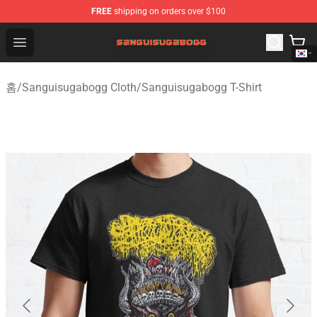
FREE
shipping on orders over $100
Sanguisugabogg Store - Official Sanguisugabogg Merch
Open menu
홈
/
Sanguisugabogg Cloth
/
Sanguisugabogg T-Shirt