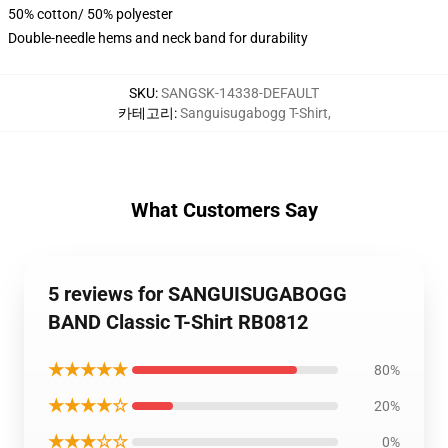
50% cotton/ 50% polyester
Double-needle hems and neck band for durability
SKU
:
SANGSK-14338-DEFAULT
카테고리
:
Sanguisugabogg T-Shirt
,
What Customers Say
5 reviews for SANGUISUGABOGG
BAND Classic T-Shirt RB0812
★★★★★
80%
★★★★☆
20%
★★★☆☆
0%