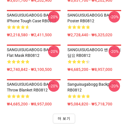
₩3,651,700 - ₩4,202,900
₩3,651,700 - ₩4,202,900
SANGUISUGABOGG BAND
SANGUISUGABOGG BAND
-20%
-20%
IPhone Tough Case RB0812
Poster RB0812
₩2,218,580 - ₩2,411,500
₩2,728,440 - ₩6,325,020
SANGUISUGABOGG BAND
SANGUISUGABOGG 밴 던지기
-20%
-20%
Flat Mask RB0812
담요 RB0812
₩2,740,842 - ₩3,100,500
₩4,685,200 - ₩8,957,000
SANGUISUGABOGG BAND
Sanguisugabogg Backpack
-20%
-20%
Throw Blanket RB0812
RB0812
₩4,685,200 - ₩8,957,000
₩5,084,820 - ₩5,718,700
더 보기