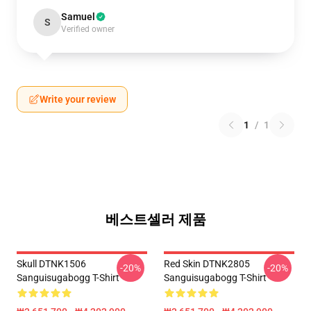
Samuel
S
Verified owner
Write your review
1
/
1
베스트셀러 제품
Skull DTNK1506
Red Skin DTNK2805
-20%
-20%
Sanguisugabogg T-Shirt
Sanguisugabogg T-Shirt