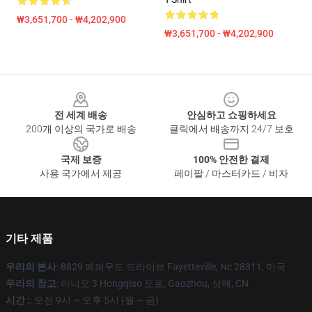
₩3,651,700 - ₩4,202,900
₩3,651,700 - ₩4,202,900
Footer
전 세계 배송
안심하고 쇼핑하세요
200개 이상의 국가로 배송
클릭에서 배송까지 24/7 보호
국제 보증
100% 안전한 결제
사용 국가에서 제공
페이팔 / 마스터카드 / 비자
기타 제품
우리의 본사
: 8829 페퍼우드 드라이브 Fayetteville, Nc 28311, 미국
우리의 창고
: 아니오 3 Hongqiao 도로, Gaozhou, 상해, CN
시간 :
: 오전 9시 ~ 오후 5시 (월 ~ 금)