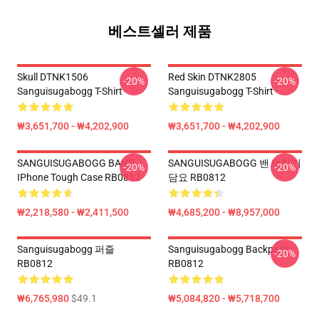
베스트셀러 제품
Skull DTNK1506
Red Skin DTNK2805
-20%
-20%
Sanguisugabogg T-Shirt
Sanguisugabogg T-Shirt
₩3,651,700 - ₩4,202,900
₩3,651,700 - ₩4,202,900
SANGUISUGABOGG BAND
SANGUISUGABOGG 밴 던지기
-20%
-20%
IPhone Tough Case RB0812
담요 RB0812
₩2,218,580 - ₩2,411,500
₩4,685,200 - ₩8,957,000
Sanguisugabogg 퍼즐
Sanguisugabogg Backpack
-20%
RB0812
RB0812
₩6,765,980
$49.1
₩5,084,820 - ₩5,718,700