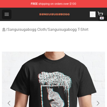
FREE
shipping on orders over $100
Sanguisugabogg Store - Official Sanguisugabogg Merch
Open menu
홈
/
Sanguisugabogg Cloth
/
Sanguisugabogg T-Shirt