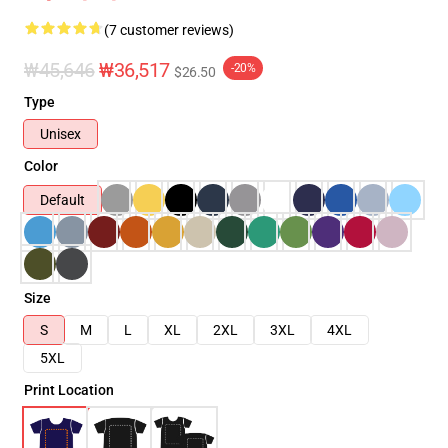
(7 customer reviews)
₩45,646
₩36,517
-20%
$26.50
Type
Unisex
Color
Default
Size
S
M
L
XL
2XL
3XL
4XL
5XL
Print Location