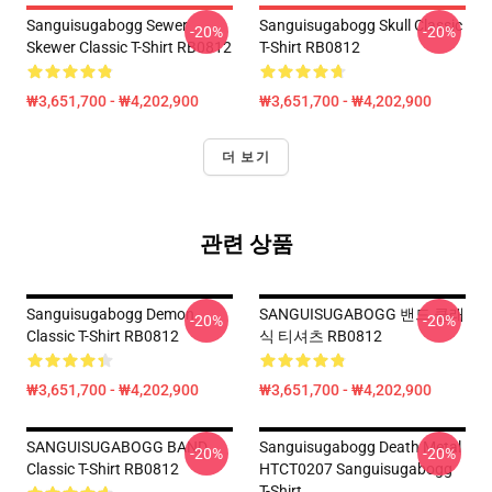
Sanguisugabogg Sewer
Sanguisugabogg Skull Classic
-20%
-20%
Skewer Classic T-Shirt RB0812
T-Shirt RB0812
₩3,651,700 - ₩4,202,900
₩3,651,700 - ₩4,202,900
더 보기
관련 상품
Sanguisugabogg Demon
SANGUISUGABOGG 밴드 클래
-20%
-20%
Classic T-Shirt RB0812
식 티셔츠 RB0812
₩3,651,700 - ₩4,202,900
₩3,651,700 - ₩4,202,900
SANGUISUGABOGG BAND
Sanguisugabogg Death Metal
-20%
-20%
Classic T-Shirt RB0812
HTCT0207 Sanguisugabogg
T-Shirt