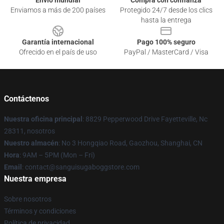
Envío mundial
Compra con confianza
Enviamos a más de 200 países
Protegido 24/7 desde los clics
hasta la entrega
Garantía internacional
Pago 100% seguro
Ofrecido en el país de uso
PayPal / MasterCard / Visa
Contáctenos
Nuestra oficina principal
: 8829 Pepperwood Drive Fayetteville, Nc
28311, nosotros
Nuestro almacén
: No 3 Hongqiao Road, Gaozhou, Shanghai, CN
Hora
: 9AM – 5PM (Mon – Fri)
Email
: contact@sanguisugaboggstore.com
Nuestra empresa
Sobre nosotros
Términos y condiciones
Política de privacidad