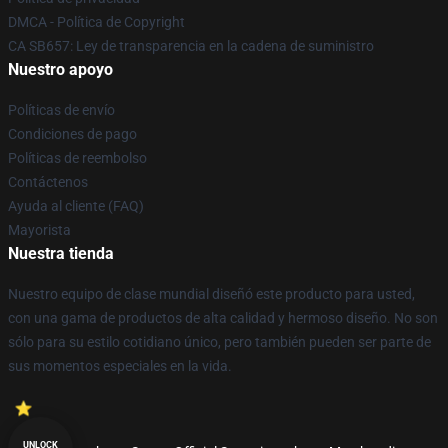
DMCA - Política de Copyright
CA SB657: Ley de transparencia en la cadena de suministro
Nuestro apoyo
Políticas de envío
Condiciones de pago
Políticas de reembolso
Contáctenos
Ayuda al cliente (FAQ)
Mayorista
Nuestra tienda
Nuestro equipo de clase mundial diseñó este producto para usted,
con una gama de productos de alta calidad y hermoso diseño. No son
sólo para su estilo cotidiano único, pero también pueden ser parte de
sus momentos especiales en la vida.
UNLOCK