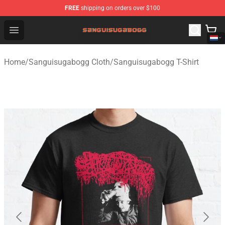
FREE
shipping on orders over $100
Sanguisugabogg Store - Official Sanguisugabogg Merch
Open menu
Home
/
Sanguisugabogg Cloth
/
Sanguisugabogg T-Shirt