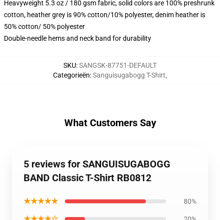
Heavyweight 5.3 oz / 180 gsm fabric, solid colors are 100% preshrunk
cotton, heather grey is 90% cotton/10% polyester, denim heather is
50% cotton/ 50% polyester
Double-needle hems and neck band for durability
SKU
:
SANGSK-87751-DEFAULT
Categorieën
:
Sanguisugabogg T-Shirt
,
What Customers Say
5 reviews for SANGUISUGABOGG
BAND Classic T-Shirt RB0812
★★★★★
80%
★★★★☆
20%