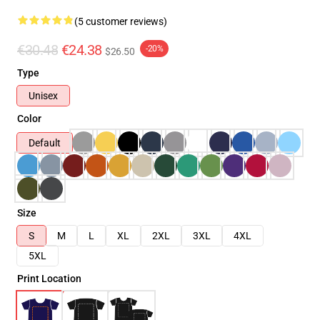
(5 customer reviews)
€30.48
€24.38
-20%
$26.50
Type
Unisex
Color
Default
Size
S
M
L
XL
2XL
3XL
4XL
5XL
Print Location