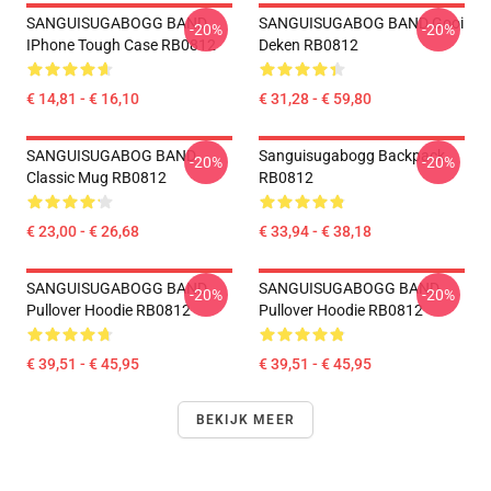
SANGUISUGABOGG BAND
SANGUISUGABOG BAND Gooi
-20%
-20%
IPhone Tough Case RB0812
Deken RB0812
€ 14,81 - € 16,10
€ 31,28 - € 59,80
SANGUISUGABOG BAND
Sanguisugabogg Backpack
-20%
-20%
Classic Mug RB0812
RB0812
€ 23,00 - € 26,68
€ 33,94 - € 38,18
SANGUISUGABOGG BAND
SANGUISUGABOGG BAND
-20%
-20%
Pullover Hoodie RB0812
Pullover Hoodie RB0812
€ 39,51 - € 45,95
€ 39,51 - € 45,95
BEKIJK MEER