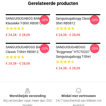
Gerelateerde producten
SANGUISUGABOG BAND
Sanguisugabogg Classic T-
-20%
-20%
Klassieke T-Shirt RB0812
Shirt RB0812
€ 24,38 - € 28,06
€ 24,38 - € 28,06
SANGUISUGABOGG BAND
SANGUISUGABOGG
-20%
-20%
Classic T-Shirt RB0812
"Boggmeat" HTCT0207
Sanguisugabogg T-Shirt
€ 24,38 - € 28,06
€ 24,38 - € 28,06
Footer
Wereldwijde verzending
Winkel met vertrouwen
Wij verzenden naar meer dan 200
24/7 beschermd van klikken tot
landen
levering