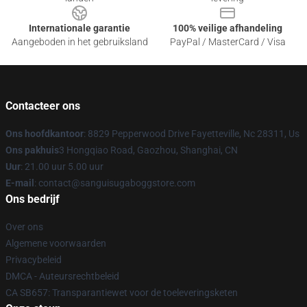
Internationale garantie
100% veilige afhandeling
Aangeboden in het gebruiksland
PayPal / MasterCard / Visa
Contacteer ons
Ons hoofdkantoor
: 8829 Pepperwood Drive Fayetteville, Nc 28311, Us
Ons pakhuis
3 Hongqiao Road, Gaozhou, Shanghai, CN
Uur
: 21.00 uur 5.00 uur
E-mail
: contact@sanguisugaboggstore.com
Ons bedrijf
Over ons
Algemene voorwaarden
Privacybeleid
DMCA - Auteursrechtbeleid
CA SB657: Transparantiewet voor de toeleveringsketen