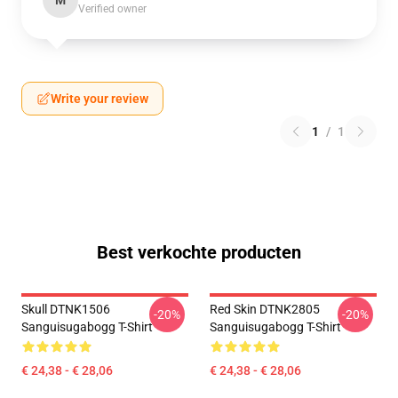
M
Verified owner
Write your review
1
/
1
Best verkochte producten
Skull DTNK1506
Red Skin DTNK2805
-20%
-20%
Sanguisugabogg T-Shirt
Sanguisugabogg T-Shirt
€ 24,38 - € 28,06
€ 24,38 - € 28,06