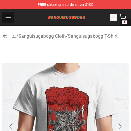
FREE
shipping on orders over $100
Sanguisugabogg Store - Official Sanguisugabogg Merch
Open menu
ホーム
/
Sanguisugabogg Cloth
/
Sanguisugabogg T-Shirt