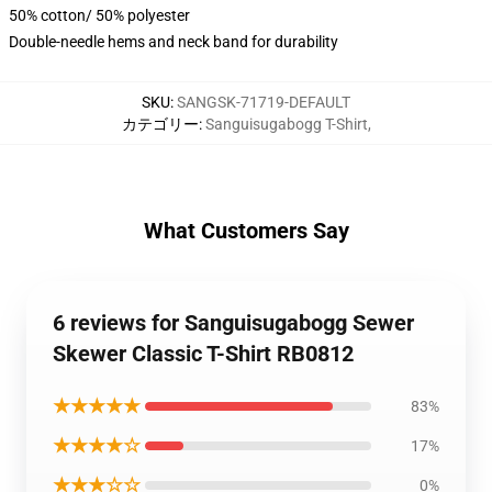
50% cotton/ 50% polyester
Double-needle hems and neck band for durability
SKU
:
SANGSK-71719-DEFAULT
カテゴリー
:
Sanguisugabogg T-Shirt
,
What Customers Say
6 reviews for Sanguisugabogg Sewer
Skewer Classic T-Shirt RB0812
★★★★★
83%
★★★★☆
17%
★★★☆☆
0%