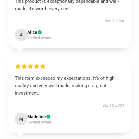
This product is exceptionally dependable and well-
made; it’s worth every cent.
Dec 3, 2024
Alice
A
Verified owner
This item exceeded my expectations. It’s of high
quality and very well-made, making it a great
investment.
Sep 12, 2024
Madeline
M
Verified owner