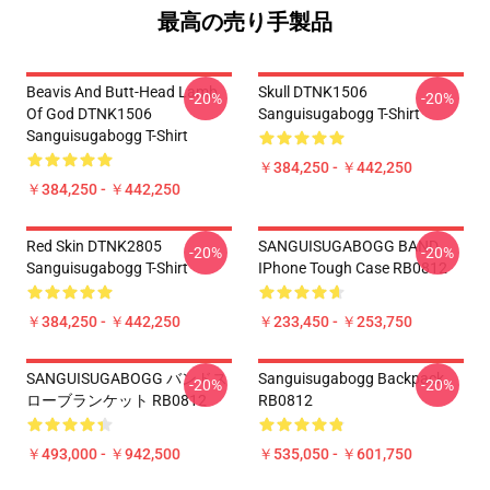
最高の売り手製品
Beavis And Butt-Head Lamb
Skull DTNK1506
-20%
-20%
Of God DTNK1506
Sanguisugabogg T-Shirt
Sanguisugabogg T-Shirt
￥384,250 - ￥442,250
￥384,250 - ￥442,250
Red Skin DTNK2805
SANGUISUGABOGG BAND
-20%
-20%
Sanguisugabogg T-Shirt
IPhone Tough Case RB0812
￥384,250 - ￥442,250
￥233,450 - ￥253,750
SANGUISUGABOGG バンドス
Sanguisugabogg Backpack
-20%
-20%
ローブランケット RB0812
RB0812
￥493,000 - ￥942,500
￥535,050 - ￥601,750