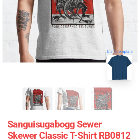
blank template
Sanguisugabogg Sewer
Skewer Classic T-Shirt RB0812