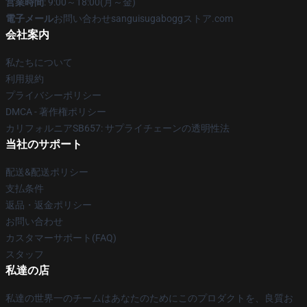
営業時間
: 9:00～18:00(月～金)
電子メール
お問い合わせsanguisugaboggストア.com
会社案内
私たちについて
利用規約
プライバシーポリシー
DMCA - 著作権ポリシー
カリフォルニアSB657: サプライチェーンの透明性法
当社のサポート
配送&配送ポリシー
支払条件
返品・返金ポリシー
お問い合わせ
カスタマーサポート(FAQ)
スタッフ
私達の店
私達の世界一のチームはあなたのためにこのプロダクトを、良質お