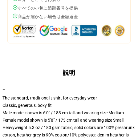
すべての小包に追跡番号を提供
商品が届かない場合は全額返金
説明
""
The standard, traditional t-shirt for everyday wear
Classic, generous, boxy fit
Male model shown is 6'0" / 183 cm tall and wearing size Medium
Female model shown is 5'8" / 173 cm tall and wearing size Small
Heavyweight 5.3 oz / 180 gsm fabric, solid colors are 100% preshrunk
cotton, heather grey is 90% cotton/10% polyester, denim heather is