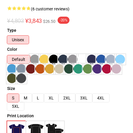
(6 customer reviews)
¥4,803
¥3,843
-20%
$26.50
Type
Unisex
Color
Default
Size
S
M
L
XL
2XL
3XL
4XL
5XL
Print Location