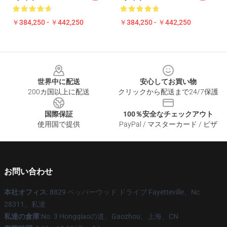
￥384,250 - ￥442,250
￥384,250 - ￥442,250
Footer
世界中に配送
安心してお買い物
200カ国以上に配送
クリックから配送まで24/7保護
国際保証
100％安全なチェックアウト
使用国で提供
PayPal / マスターカード / ビザ
お問い合わせ
本社オフィス
: 8829 ペッパーウッド ドライブ Fayetteville、Nc
28311、私達
私達の倉庫
:No. 3 Hongqiaoの道、Gaozhou、上海、CN