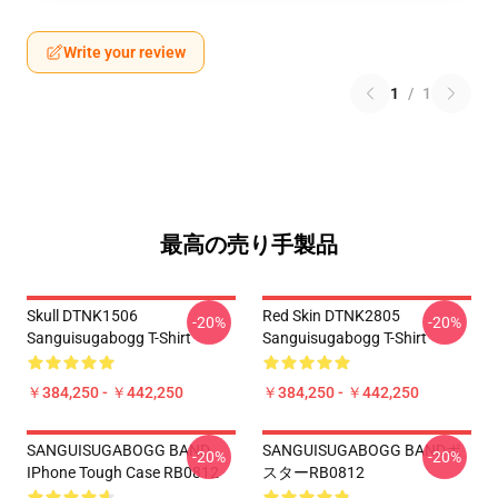
Write your review
1
/
1
最高の売り手製品
Skull DTNK1506
Red Skin DTNK2805
-20%
-20%
Sanguisugabogg T-Shirt
Sanguisugabogg T-Shirt
￥384,250 - ￥442,250
￥384,250 - ￥442,250
SANGUISUGABOGG BAND
SANGUISUGABOGG BANDポ
-20%
-20%
IPhone Tough Case RB0812
スターRB0812