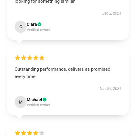
looking for something similar.
Dec 2, 2024
Clara
C
Verified owner
Outstanding performance, delivers as promised
every time.
Nov 29, 2024
Michael
M
Verified owner