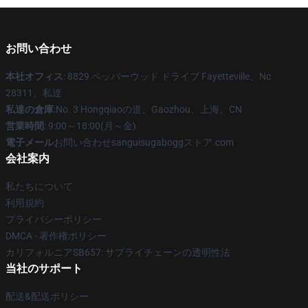
お問い合わせ
本社オフィス
: 8829 ペッパーウッド ドライブ Fayetteville、Nc
28311、私達
私達の倉庫
:No. 3 Hongqiaoの道、Gaozhou、上海、CN
営業時間
: 9:00～18:00(月～金)
電子メール
お問い合わせsanguisugaboggストア.com
会社案内
私たちについて
利用規約
プライバシーポリシー
DMCA - 著作権ポリシー
カリフォルニアSB657: サプライチェーンの透明性法
当社のサポート
配送&配送ポリシー