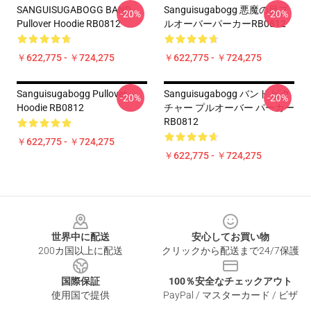
SANGUISUGABOGG BAND
Sanguisugabogg 悪魔の目プ
-20%
-20%
Pullover Hoodie RB0812
ルオーバーパーカーRB0812
￥622,775 - ￥724,275
￥622,775 - ￥724,275
Sanguisugabogg Pullover
Sanguisugabogg バンド ピク
-20%
-20%
Hoodie RB0812
チャー プルオーバー パーカー
RB0812
￥622,775 - ￥724,275
￥622,775 - ￥724,275
Footer
世界中に配送
安心してお買い物
200カ国以上に配送
クリックから配送まで24/7保護
国際保証
100％安全なチェックアウト
使用国で提供
PayPal / マスターカード / ビザ