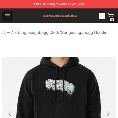
FREE
shipping on orders over $100
Sanguisugabogg Store - Official Sanguisugabogg Merch
Open menu
ホーム
/
Sanguisugabogg Cloth
/
Sanguisugabogg Hoodie