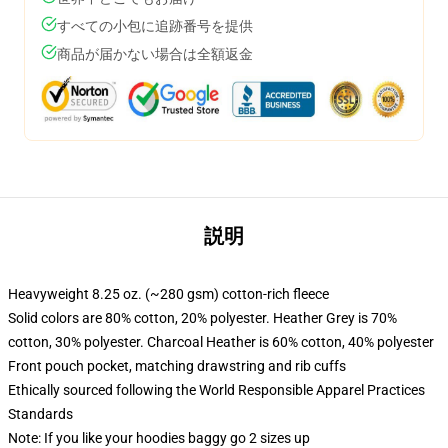
すべての小包に追跡番号を提供
商品が届かない場合は全額返金
説明
Heavyweight 8.25 oz. (~280 gsm) cotton-rich fleece
Solid colors are 80% cotton, 20% polyester. Heather Grey is 70%
cotton, 30% polyester. Charcoal Heather is 60% cotton, 40% polyester
Front pouch pocket, matching drawstring and rib cuffs
Ethically sourced following the World Responsible Apparel Practices
Standards
Note: If you like your hoodies baggy go 2 sizes up