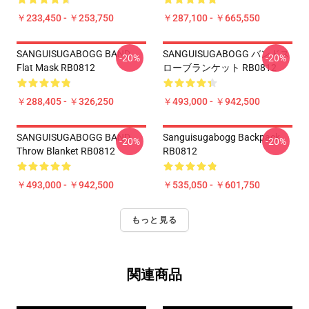
￥233,450 - ￥253,750
￥287,100 - ￥665,550
SANGUISUGABOGG BAND
SANGUISUGABOGG バンドス
-20%
-20%
Flat Mask RB0812
ローブランケット RB0812
￥288,405 - ￥326,250
￥493,000 - ￥942,500
SANGUISUGABOGG BAND
Sanguisugabogg Backpack
-20%
-20%
Throw Blanket RB0812
RB0812
￥493,000 - ￥942,500
￥535,050 - ￥601,750
もっと見る
関連商品