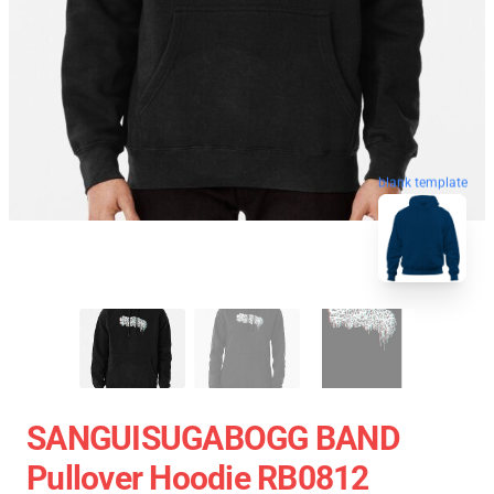
blank template
SANGUISUGABOGG BAND
Pullover Hoodie RB0812