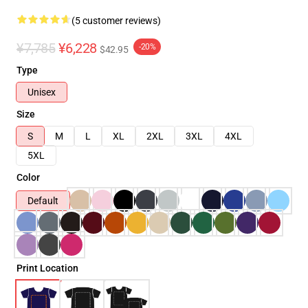
(5 customer reviews)
¥7,785
¥6,228
-20%
$42.95
Type
Unisex
Size
S
M
L
XL
2XL
3XL
4XL
5XL
Color
Default
Print Location