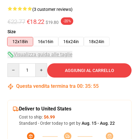
(3 customer reviews)
€22.77
€18.22
-20%
$19.80
Size
12x18in
16x16in
16x24in
18x24in
Visualizza guida alle taglie
Quantity
AGGIUNGI AL CARRELLO
Questa vendita termina tra
00
:
35
:
54
Deliver to United States
Cost to ship:
$6.99
Standard - Order today to get by
Aug. 15 - Aug. 22