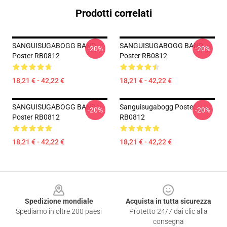
Prodotti correlati
SANGUISUGABOGG BAND
SANGUISUGABOGG BAND
-20%
-20%
Poster RB0812
Poster RB0812
18,21 € - 42,22 €
18,21 € - 42,22 €
SANGUISUGABOGG BAND
Sanguisugabogg Poster
-20%
-20%
Poster RB0812
RB0812
18,21 € - 42,22 €
18,21 € - 42,22 €
Footer
Spedizione mondiale
Acquista in tutta sicurezza
Spediamo in oltre 200 paesi
Protetto 24/7 dai clic alla
consegna