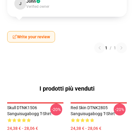
John
J
Verified owner
Write your review
1
/
1
I prodotti più venduti
Skull DTNK1506
Red Skin DTNK2805
-20%
-20%
Sanguisugabogg T-Shirt
Sanguisugabogg T-Shirt
24,38 € - 28,06 €
24,38 € - 28,06 €