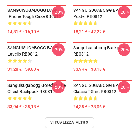
SANGUISUGABOGG BAND
SANGUISUGABOGG BAND
-20%
-20%
IPhone Tough Case RB0812
Poster RB0812
14,81 € - 16,10 €
18,21 € - 42,22 €
SANGUISUGABOGG BAND
Sanguisugabogg Backpack
-20%
-20%
Lavello RB0812
RB0812
31,28 € - 59,80 €
33,94 € - 38,18 €
Sanguisugabogg Gored In The
SANGUISUGABOGG BAND
-20%
-20%
Chest Backpack RB0812
Classic T-Shirt RB0812
33,94 € - 38,18 €
24,38 € - 28,06 €
VISUALIZZA ALTRO