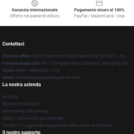
Garanzia internazionale
Pagamento sicuro al 100%
Offerto nel paese di utilizzo
PayPal / MasterCard / Visa
Contattaci
Il nostro ufficio
: 8829 Peperoncino Drive Fayetteville, Nc 28311, Us
Il nostro magazzino
: No. 3 Hongqiao Road, Gaozhou, Shanghai, CN
Orario
: 9AM – 5PM (Mon – Fri)
Email
: contattisanguisugaboggstore.com
La nostra azienda
Su di noi
Termini e condizioni
Informativa sulla privacy
DMCA - Informativa sul copyright
CA SB657: Legge sulla trasparenza della catena di fornitura
Il nostro supporto