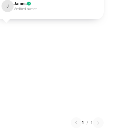
James
J
Verified owner
1
/
1