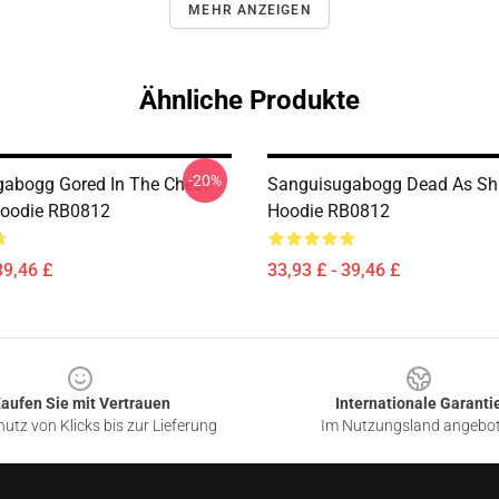
MEHR ANZEIGEN
Ähnliche Produkte
-20%
abogg Gored In The Chest
Sanguisugabogg Dead As Shit
Hoodie RB0812
Hoodie RB0812
39,46 £
33,93 £ - 39,46 £
aufen Sie mit Vertrauen
Internationale Garanti
utz von Klicks bis zur Lieferung
Im Nutzungsland angebo