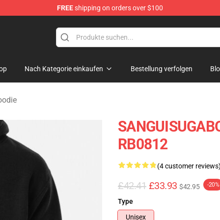
FREE
shipping on orders over $100
chandise Shop
op
Nach Kategorie einkaufen
Bestellung verfolgen
Bl
oodie
SANGUISUGABOG
RB0812
(4 customer reviews
£42.41
£33.93
-20%
$42.95
Type
Unisex