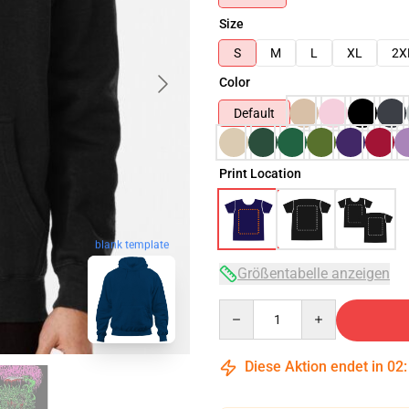
Size
S
M
L
XL
2X
Color
Default
Print Location
blank template
Größentabelle anzeigen
Quantity
Diese Aktion endet in
02