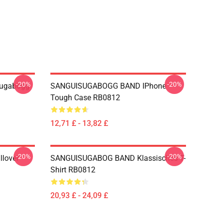
-20%
-20%
sugabogg
SANGUISUGABOGG BAND IPhone
Tough Case RB0812
12,71 £ - 13,82 £
-20%
-20%
lover
SANGUISUGABOG BAND Klassisches T-
Shirt RB0812
20,93 £ - 24,09 £