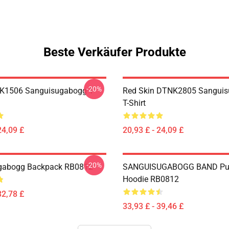
Beste Verkäufer Produkte
-20%
NK1506 Sanguisugabogg T-
Red Skin DTNK2805 Sangui
T-Shirt
24,09 £
20,93 £ - 24,09 £
-20%
gabogg Backpack RB0812
SANGUISUGABOGG BAND Pul
Hoodie RB0812
32,78 £
33,93 £ - 39,46 £