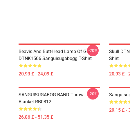
-20%
Beavis And Butt-Head Lamb Of God
Skull DT
DTNK1506 Sanguisugabogg T-Shirt
Shirt
20,93 £ - 24,09 £
20,93 £ - 
-20%
SANGUISUGABOG BAND Throw
Sanguisu
Blanket RB0812
29,15 £ - 
26,86 £ - 51,35 £