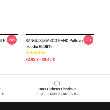
-20%
-20%
 Pullover
SANGUISUGABOG BAND Pullover
Hoodie RB0812
33,93 £ - 39,46 £
e
100% Sicherer Checkout
ten
PayPal / MasterCard / Visa