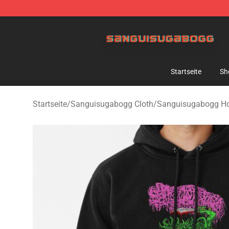
Sanguisugabogg Store - Official Sanguisugabogg Mer
Startseite
Sh
Startseite
/
Sanguisugabogg Cloth
/
Sanguisugabogg H