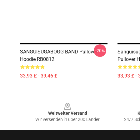
-20%
SANGUISUGABOGG BAND Pullover
Sanguisug
Hoodie RB0812
Pullover 
33,93 £ - 39,46 £
33,93 £ - 
Footer
Weltweiter Versand
K
Wir versenden in über 200 Länder
24/7 Sch