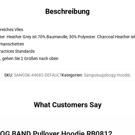
Beschreibung
eiches Vlies
er. Heather Grey ist 70% Baumwolle, 30% Polyester. Charcoal Heather i
nmanschetten
ractices Standards
, gehen Sie 2 Größen nach oben
SKU
:
SANGSK-44682-DEFAULT
Kategorien
:
Sanguisugabogg Hoodie
,
What Customers Say
OG BAND Pullover Hoodie RB0812