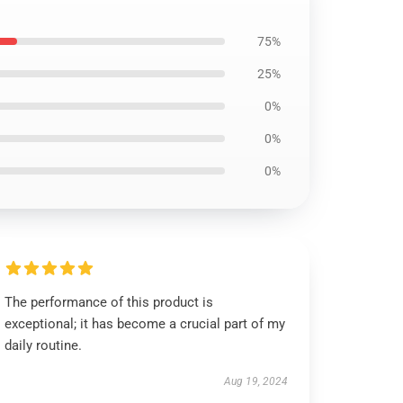
75%
25%
0%
0%
0%
The performance of this product is
exceptional; it has become a crucial part of my
daily routine.
Aug 19, 2024